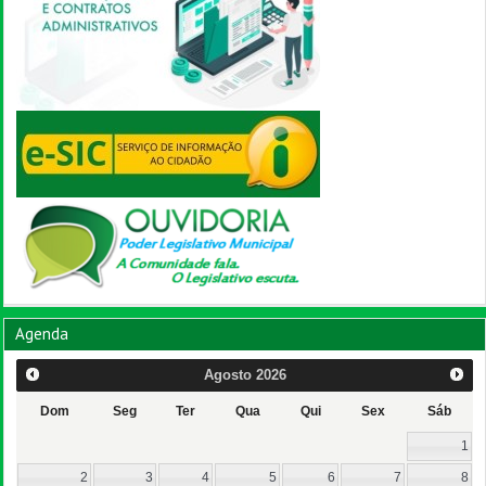
Agenda
Agosto
2026
Dom
Seg
Ter
Qua
Qui
Sex
Sáb
1
2
3
4
5
6
7
8