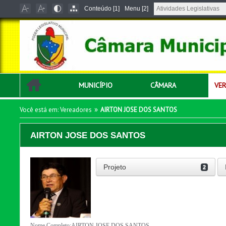
Conteúdo [1]
Menu [2]
MUNICÍPIO
CÂMARA
VE
»
Você está em: Vereadores
AIRTON JOSE DOS SANTOS
AIRTON JOSE DOS SANTOS
Projeto
2
Nome Completo:AIRTON JOSE DOS SANTOS