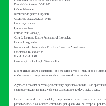
Data de Nascimento:16/04/1960
Gênero:Masculino
Identidade de gênero:Cisgênero
Orientação sexual:Heterossexual
Cor / Raça:Branca
Quilombola:Não
Estado Civil:Casado(a)
Grau de Instrução:Ensino Fundamental Incompleto
Ocupação:Agricultor
Nacionalidade / Naturalidade:Brasileira Nata / PR-Ponta Grossa
Candidato a reeleição:Não
Partido Isolado:PSB
Composição da Coligação:Não se aplica
É com grande honra e entusiasmo que me dirijo a vocês, munícipes de Ipirang
minha trajetória: meu primeiro mandato como vereador desta cidade.
Agradeço a cada um de vocês pela confiança depositada em mim. Essa oportunida
é um passo gigante na minha vida e um compromisso que levo muito a sério.
Desde o início do meu mandato, comprometi-me a ser uma voz ativa e pre
particularidades e os desafios enfrentados por quem vive no campo e, por isso