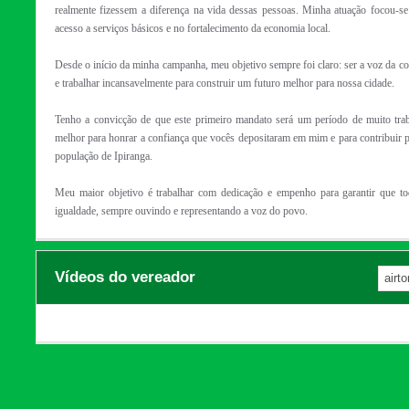
realmente fizessem a diferença na vida dessas pessoas. Minha atuação focou-se
acesso a serviços básicos e no fortalecimento da economia local.
Desde o início da minha campanha, meu objetivo sempre foi claro: ser a voz da c
e trabalhar incansavelmente para construir um futuro melhor para nossa cidade.
Tenho a convicção de que este primeiro mandato será um período de muito trab
melhor para honrar a confiança que vocês depositaram em mim e para contribuir p
população de Ipiranga.
Meu maior objetivo é trabalhar com dedicação e empenho para garantir que to
igualdade, sempre ouvindo e representando a voz do povo.
Vídeos do vereador