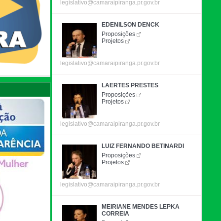
legislativo@camaraipiranga.pr.gov.br
EDENILSON DENCK
Proposições
Projetos
legislativo@camaraipiranga.pr.gov.br
LAERTES PRESTES
Proposições
Projetos
legislativo@camaraipiranga.pr.gov.br
LUIZ FERNANDO BETINARDI
Proposições
Projetos
legislativo@camaraipiranga.pr.gov.br
MEIRIANE MENDES LEPKA
CORREIA