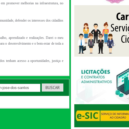
 em promover melhorias na infraestrutura, no
omunidade, defender os interesses dos cidadãos
alho, aprendizado e realizações. Darei o meu
ara o desenvolvimento e o bem-estar de toda a
dos tenham acesso a oportunidades, justiça e