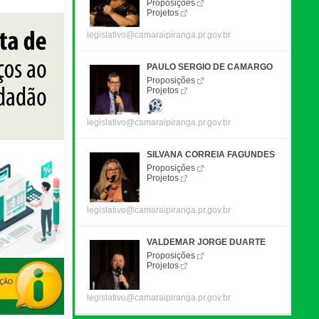
Proposições
Projetos
legislativo@camaraipiranga.pr.gov.br
PAULO SERGIO DE CAMARGO
Proposições
Projetos
legislativo@camaraipiranga.pr.gov.br
SILVANA CORREIA FAGUNDES
Proposições
Projetos
legislativo@camaraipiranga.pr.gov.br
VALDEMAR JORGE DUARTE
Proposições
Projetos
legislativo@camaraipiranga.pr.gov.br