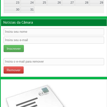
23
24
25
26
27
28
29
30
31
Notícias da Câmara
Inscrever
Remover