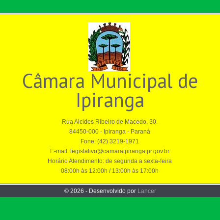
Câmara Municipal de
Ipiranga
Rua Alcides Ribeiro de Macedo, 30.
84450-000 - Ipiranga - Paraná
Fone: (42) 3219-1971
E-mail: legislativo@camaraipiranga.pr.gov.br
Horário Atendimento: de segunda a sexta-feira
08:00h às 12:00h / 13:00h às 17:00h
© 2026 - Desenvolvido por
Lancer