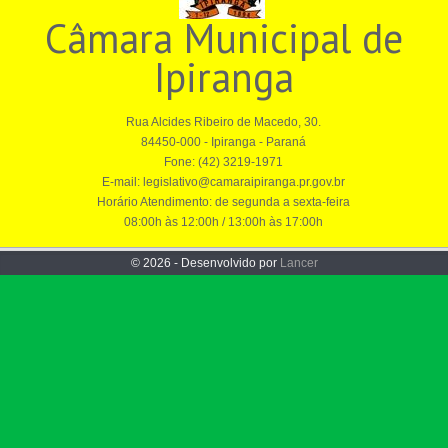
Câmara Municipal de
Ipiranga
Rua Alcides Ribeiro de Macedo, 30.
84450-000 - Ipiranga - Paraná
Fone: (42) 3219-1971
E-mail: legislativo@camaraipiranga.pr.gov.br
Horário Atendimento: de segunda a sexta-feira
08:00h às 12:00h / 13:00h às 17:00h
© 2026 - Desenvolvido por
Lancer