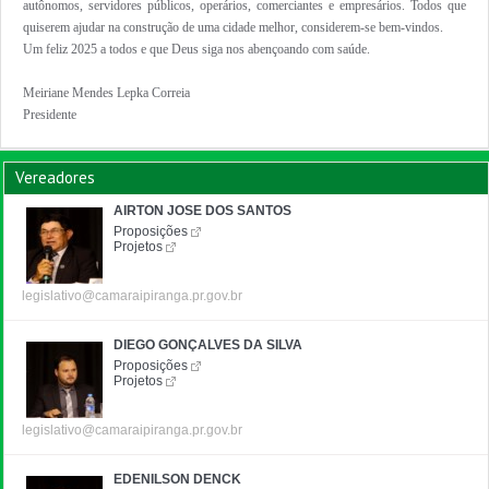
autônomos, servidores públicos, operários, comerciantes e empresários. Todos que
quiserem ajudar na construção de uma cidade melhor, considerem-se bem-vindos.
Um feliz 2025 a todos e que Deus siga nos abençoando com saúde.
Meiriane Mendes Lepka Correia
Presidente
Vereadores
AIRTON JOSE DOS SANTOS
Proposições
Projetos
legislativo@camaraipiranga.pr.gov.br
DIEGO GONÇALVES DA SILVA
Proposições
Projetos
legislativo@camaraipiranga.pr.gov.br
EDENILSON DENCK