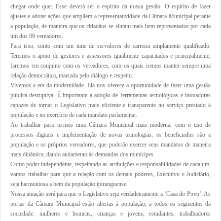
chegar onde quer. Esse deverá ser o espírito da nossa gestão. O espírito de fazer
ajustes e adotar ações que ampliem a representatividade da Câmara Municipal perante
a população, de maneira que os cidadãos se sintam mais bem representados por cada
um dos 09 vereadores.
Para isso, conto com um time de servidores de carreira amplamente qualificado.
Teremos o apoio de gestores e assessores igualmente capacitados e principalmente,
faremos em conjunto com os vereadores, com os quais iremos manter sempre uma
relação democrática, marcada pelo diálogo e respeito.
Vivemos a era da modernidade. Ela nos oferece a oportunidade de fazer uma gestão
pública desruptiva. É importante a adoção de ferramentas tecnológicas e inovadoras
capazes de tornar o Legislativo mais eficiente e transparente no serviço prestado à
população e no exercício de cada mandato parlamentar.
Ao trabalhar para termos uma Câmara Municipal mais moderna, com o uso de
processos digitais e implementação de novas tecnologias, os beneficiados são a
população e os próprios vereadores, que poderão exercer seus mandatos de maneira
mais dinâmica, dando andamento às demandas dos munícipes.
Como poder independente, respeitando as atribuições e responsabilidades de cada um,
vamos trabalhar para que a relação com os demais poderes, Executivo e Judiciário,
seja harmoniosa a bem da população ipiranguense.
Nossa atuação será para que o Legislativo seja verdadeiramente a ‘Casa do Povo’. As
portas da Câmara Municipal estão abertas à população, a todos os segmentos da
sociedade: mulheres e homens, crianças e jovens, estudantes, trabalhadores