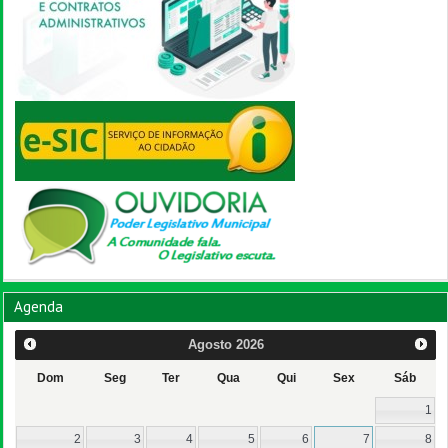
Agenda
Agosto
2026
Dom
Seg
Ter
Qua
Qui
Sex
Sáb
1
2
3
4
5
6
7
8