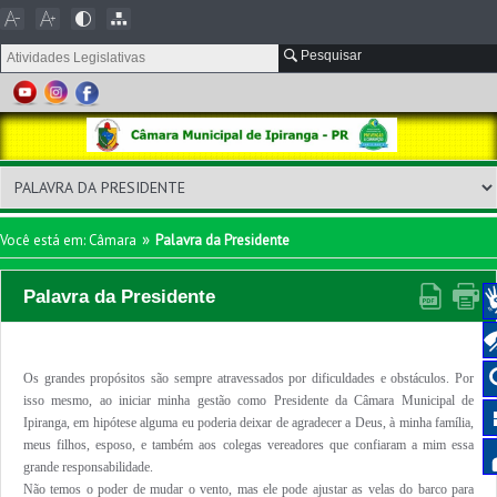
Pesquisar
»
Você está em: Câmara
Palavra da Presidente
Palavra da Presidente
Os grandes propósitos são sempre atravessados por dificuldades e obstáculos. Por
isso mesmo, ao iniciar minha gestão como Presidente da Câmara Municipal de
Ipiranga, em hipótese alguma eu poderia deixar de agradecer a Deus, à minha família,
meus filhos, esposo, e também aos colegas vereadores que confiaram a mim essa
grande responsabilidade.
Não temos o poder de mudar o vento, mas ele pode ajustar as velas do barco para