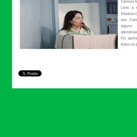
Câmara Mu
Livre a 
Diretora 
dos Camp
alguns 
atendimen
Foi apre