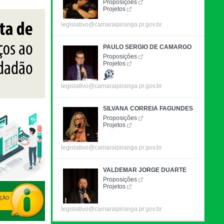
Proposições
Projetos
legislativo@camaraipiranga.pr.gov.br
PAULO SERGIO DE CAMARGO
Proposições
Projetos
legislativo@camaraipiranga.pr.gov.br
SILVANA CORREIA FAGUNDES
Proposições
Projetos
legislativo@camaraipiranga.pr.gov.br
VALDEMAR JORGE DUARTE
Proposições
Projetos
legislativo@camaraipiranga.pr.gov.br