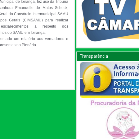
nicipal de Ipiranga, fez uso da Tribuna 
senhora Emanuelle de Matos Schuck, 
Geral do Consórcio Intermunicipal SAMU 
os Gerais (CIMSAMU) para realizar 
esclarecimentos a respeito dos 
tos do SAMU em Ipiranga.

sentado um relatório aos vereadores e 
Transparência