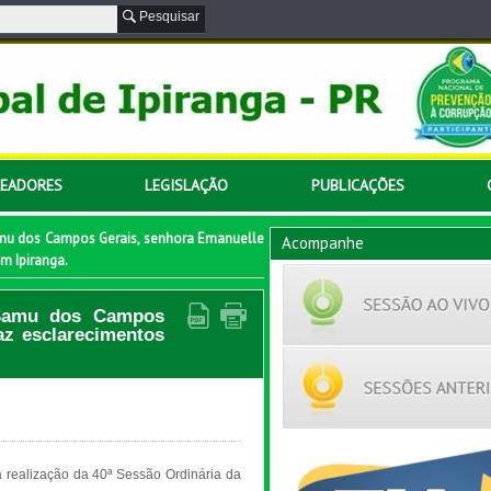
Pesquisar
READORES
LEGISLAÇÃO
PUBLICAÇÕES
Samu dos Campos Gerais, senhora Emanuelle
Acompanhe
m Ipiranga.
l Samu dos Campos
az esclarecimentos
 realização da 40ª Sessão Ordinária da 