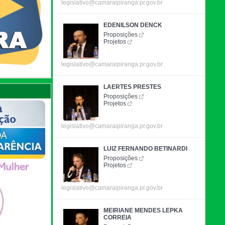
legislativo@camaraipiranga.pr.gov.br
EDENILSON DENCK
Proposições
Projetos
legislativo@camaraipiranga.pr.gov.br
LAERTES PRESTES
Proposições
Projetos
legislativo@camaraipiranga.pr.gov.br
LUIZ FERNANDO BETINARDI
Proposições
Projetos
legislativo@camaraipiranga.pr.gov.br
MEIRIANE MENDES LEPKA
CORREIA