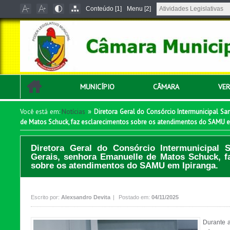
Conteúdo [1]
Menu [2]
MUNICÍPIO
CÂMARA
VE
»
Você está em:
Notícias
Diretora Geral do Consórcio Intermunicipal 
de Matos Schuck, faz esclarecimentos sobre os atendimentos do SAMU e
Diretora Geral do Consórcio Intermunicipa
Gerais, senhora Emanuelle de Matos Schuck, f
sobre os atendimentos do SAMU em Ipiranga.
Escrito por:
Alexsandro Devita
|
Postado em:
04/11/2025
Durante a