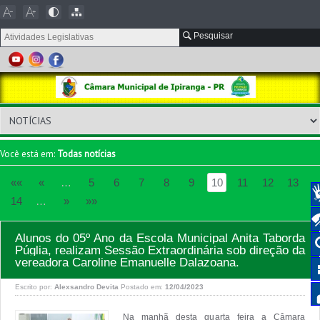
Pesquisar
Você está em:
Todas notícias
««
«
…
5
6
7
8
9
10
11
12
13
14
…
»
»»
Alunos do 05º Ano da Escola Municipal Anita Taborda
Púglia, realizam Sessão Extraordinária sob direção da
vereadora Caroline Emanuelle Dalazoana.
Escrito por:
Alexsandro Devita
Postado em:
12/04/2023
Na manhã desta quarta feira a Câmara