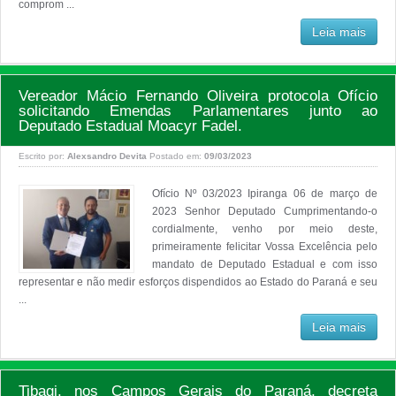
comprom ...
Leia mais
Vereador Mácio Fernando Oliveira protocola Ofício
solicitando Emendas Parlamentares junto ao
Deputado Estadual Moacyr Fadel.
Escrito por:
Alexsandro Devita
Postado em:
09/03/2023
Ofício Nº 03/2023 Ipiranga 06 de março de
2023 Senhor Deputado Cumprimentando-o
cordialmente, venho por meio deste,
primeiramente felicitar Vossa Excelência pelo
mandato de Deputado Estadual e com isso
representar e não medir esforços dispendidos ao Estado do Paraná e seu
...
Leia mais
Tibagi, nos Campos Gerais do Paraná, decreta