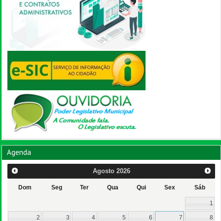
Agenda
Agosto
2026
Dom
Seg
Ter
Qua
Qui
Sex
Sáb
1
2
3
4
5
6
7
8