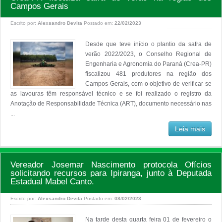
Campos Gerais
Escrito por:
Alexsandro Devita
Postado em:
22/02/2023
Desde que teve início o plantio da safra de
verão 2022/2023, o Conselho Regional de
Engenharia e Agronomia do Paraná (Crea-PR)
fiscalizou 481 produtores na região dos
Campos Gerais, com o objetivo de verificar se
as lavouras têm responsável técnico e se foi realizado o registro da
Anotação de Responsabilidade Técnica (ART), documento necessário nas
...
Leia mais
Vereador Josemar Nascimento protocola Ofícios
solicitando recursos para Ipiranga, junto à Deputada
Estadual Mabel Canto.
Escrito por:
Alexsandro Devita
Postado em:
08/02/2023
Na tarde desta quarta feira 01 de fevereiro o