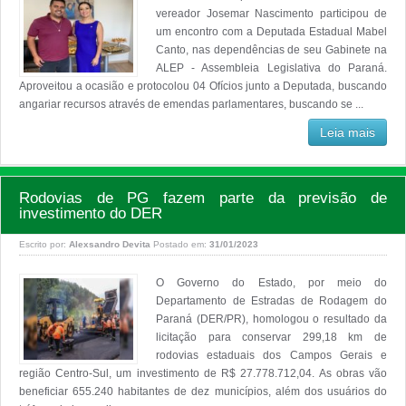
vereador Josemar Nascimento participou de
um encontro com a Deputada Estadual Mabel
Canto, nas dependências de seu Gabinete na
ALEP - Assembleia Legislativa do Paraná.
Aproveitou a ocasião e protocolou 04 Ofícios junto a Deputada, buscando
angariar recursos através de emendas parlamentares, buscando se ...
Leia mais
Rodovias de PG fazem parte da previsão de
investimento do DER
Escrito por:
Alexsandro Devita
Postado em:
31/01/2023
O Governo do Estado, por meio do
Departamento de Estradas de Rodagem do
Paraná (DER/PR), homologou o resultado da
licitação para conservar 299,18 km de
rodovias estaduais dos Campos Gerais e
região Centro-Sul, um investimento de R$ 27.778.712,04. As obras vão
beneficiar 655.240 habitantes de dez municípios, além dos usuários do