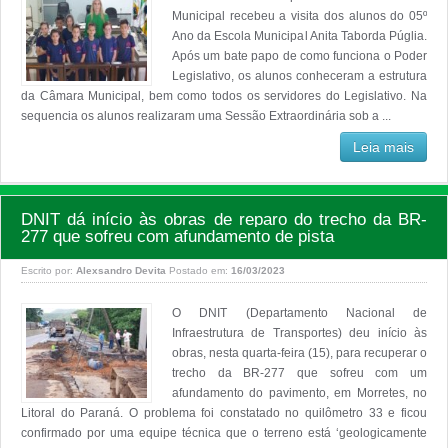
Municipal recebeu a visita dos alunos do 05º
Ano da Escola Municipal Anita Taborda Púglia.
Após um bate papo de como funciona o Poder
Legislativo, os alunos conheceram a estrutura
da Câmara Municipal, bem como todos os servidores do Legislativo. Na
sequencia os alunos realizaram uma Sessão Extraordinária sob a ...
Leia mais
DNIT dá início às obras de reparo do trecho da BR-
277 que sofreu com afundamento de pista
Escrito por:
Alexsandro Devita
Postado em:
16/03/2023
O DNIT (Departamento Nacional de
Infraestrutura de Transportes) deu início às
obras, nesta quarta-feira (15), para recuperar o
trecho da BR-277 que sofreu com um
afundamento do pavimento, em Morretes, no
Litoral do Paraná. O problema foi constatado no quilômetro 33 e ficou
confirmado por uma equipe técnica que o terreno está ‘geologicamente