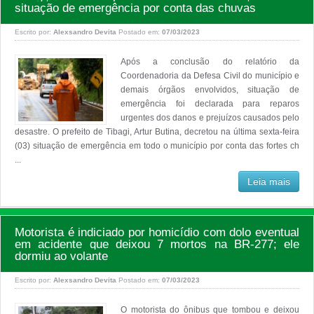
situação de emergência por conta das chuvas
Escrito por:
Alexsandro Devita
Postado em:
07/03/2023
Após a conclusão do relatório da
Coordenadoria da Defesa Civil do município e
demais órgãos envolvidos, situação de
emergência foi declarada para reparos
urgentes dos danos e prejuízos causados pelo
desastre. O prefeito de Tibagi, Artur Butina, decretou na última sexta-feira
(03) situação de emergência em todo o município por conta das fortes ch
...
Leia mais
Motorista é indiciado por homicídio com dolo eventual
em acidente que deixou 7 mortos na BR-277; ele
dormiu ao volante
Escrito por:
Alexsandro Devita
Postado em:
07/03/2023
O motorista do ônibus que tombou e deixou