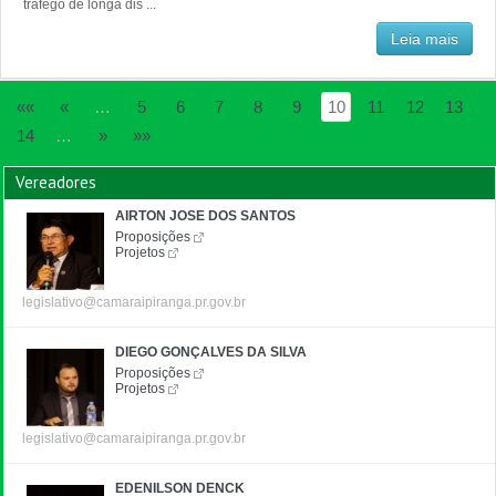
tráfego de longa dis ...
Leia mais
««
«
…
5
6
7
8
9
10
11
12
13
14
…
»
»»
Vereadores
AIRTON JOSE DOS SANTOS
Proposições
Projetos
legislativo@camaraipiranga.pr.gov.br
DIEGO GONÇALVES DA SILVA
Proposições
Projetos
legislativo@camaraipiranga.pr.gov.br
EDENILSON DENCK