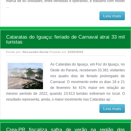
marca de 90 unidades, entre vendidas e operando, e trabalho com model
...
Leia mais
Cataratas do Iguaçu: feriado de Carnaval atrai 33 mil
turistas
Escrito por:
Alexsandro Devita
Postado em:
22/02/2023
As Cataratas do Iguaçu, em Foz do Iguaçu, no
Oeste do Paraná, receberam 33.381 visitantes
nos quatro dias de feriado prolongado de
Carnaval. O movimento entre os dias 18 e 21
de fevereiro foi 41% maior em relação ao
mesmo período de 2022, quando 23.613 turistas estiveram no local. O
resultado representa, ainda, o maior movimento nas Cataratas ap ...
Leia mais
Crea-PR fiscaliza safra de verão na região dos