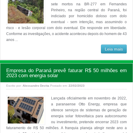
sete mortos na BR-277 em Fernandes
Pinheiro, na região central do Paraná, foi
indiciado por homicídio doloso com dolo
eventual - sem intenção, mas assumindo o
risco - e lesão corporal com dolo eventual. Ele responde em liberdade.
Conforme as investigações, o acidente aconteceu depois do homem de 43
anos ...
Leia mais
Empresa do Paraná prevê faturar R$ 50 milhões em
2023 com energia solar
Escrito por:
Alexsandro Devita
Postado em:
22/02/2023
Lançada oficialmente em novembro de 2022,
a paranaense Otto Energy, empresa que
oferece serviços de sistemas de geração de
energia solar fotovoltaica para autoconsumo
ou investimento, pretende encerrar 2023 com
faturamento de R$ 50 milhões. A franquia planeja atingir neste ano a