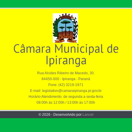
Câmara Municipal de
Ipiranga
Rua Alcides Ribeiro de Macedo, 30.
84450-000 - Ipiranga - Paraná
Fone: (42) 3219-1971
E-mail: legislativo@camaraipiranga.pr.gov.br
Horário Atendimento: de segunda a sexta-feira
08:00h às 12:00h / 13:00h às 17:00h
© 2026 - Desenvolvido por
Lancer